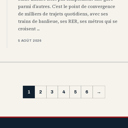
parmi d’autres. C’est le point de convergence
de milliers de trajets quotidiens, avec ses
trains de banlieue, ses RER, ses métros qui se
croisent ...
5 AOÛT 2026
1
2
3
4
5
6
→