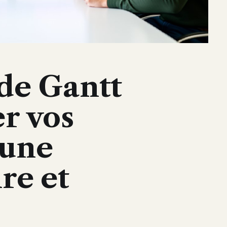
de Gantt
er vos
 une
ire et