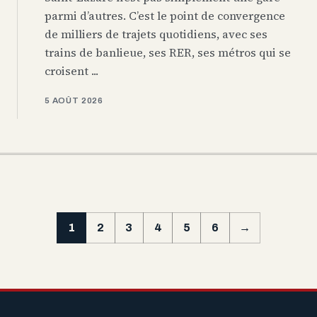
parmi d’autres. C’est le point de convergence
de milliers de trajets quotidiens, avec ses
trains de banlieue, ses RER, ses métros qui se
croisent ...
5 AOÛT 2026
1
2
3
4
5
6
→