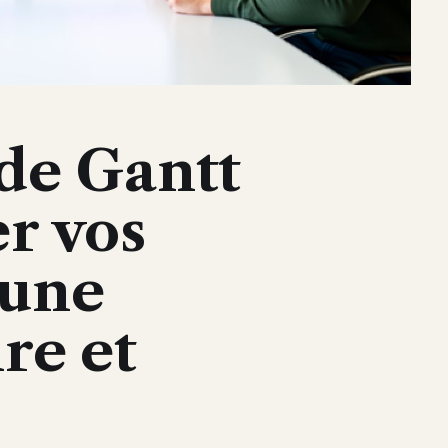
de Gantt
er vos
 une
ire et