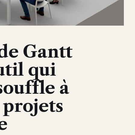
de Gantt
util qui
ouffle à
 projets
e